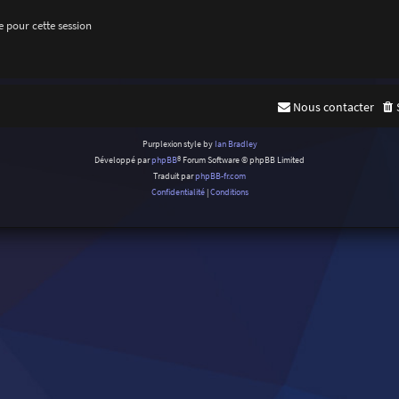
 pour cette session
Nous contacter
Purplexion style by
Ian Bradley
Développé par
phpBB
® Forum Software © phpBB Limited
Traduit par
phpBB-fr.com
Confidentialité
|
Conditions