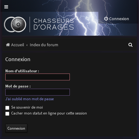
Connexion
R
Accueil
Index du forum
e
Connexion
c
Nom d’utilisateur :
h
e
Mot de passe :
r
J’ai oublié mon mot de passe
c
Se souvenir de moi
h
Cacher mon statut en ligne pour cette session
e
r