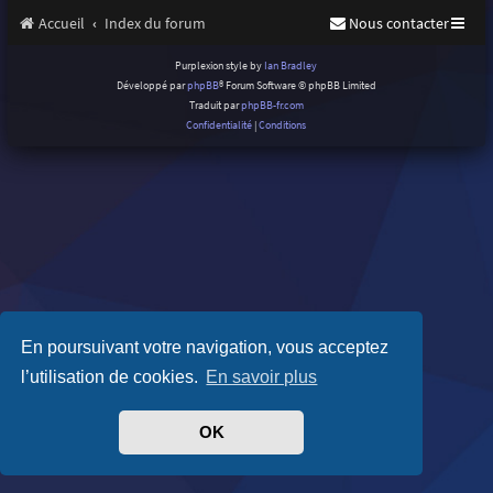
Accueil
Index du forum
Nous contacter
Purplexion style by
Ian Bradley
Développé par
phpBB
® Forum Software © phpBB Limited
Traduit par
phpBB-fr.com
Confidentialité
|
Conditions
En poursuivant votre navigation, vous acceptez
l’utilisation de cookies.
En savoir plus
OK