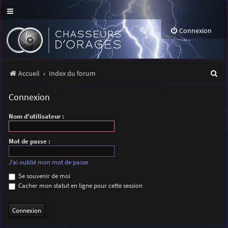
Connexion
R
Accueil
Index du forum
e
Connexion
c
Nom d’utilisateur :
h
e
Mot de passe :
r
J’ai oublié mon mot de passe
c
Se souvenir de moi
h
Cacher mon statut en ligne pour cette session
e
r