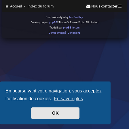
Accueil
Index du forum
Nous contacter
Purplexion style by
Ian Bradley
Développé par
phpBB
® Forum Software © phpBB Limited
Traduit par
phpBB-fr.com
Confidentialité
|
Conditions
En poursuivant votre navigation, vous acceptez
l’utilisation de cookies.
En savoir plus
OK