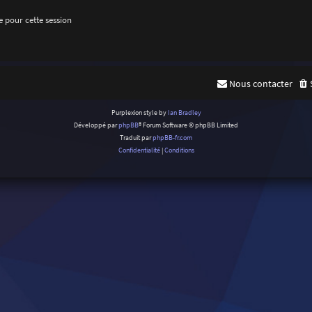
 pour cette session
Nous contacter
Purplexion style by
Ian Bradley
Développé par
phpBB
® Forum Software © phpBB Limited
Traduit par
phpBB-fr.com
Confidentialité
|
Conditions