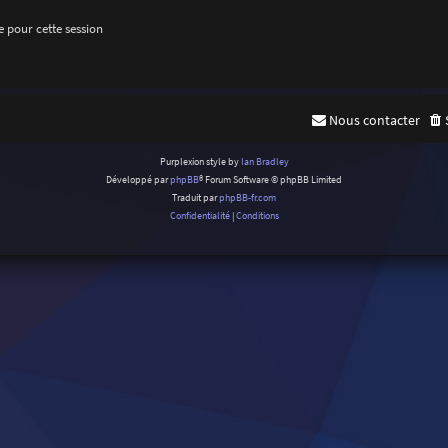
 pour cette session
Nous contacter
Purplexion style by
Ian Bradley
Développé par
phpBB
® Forum Software © phpBB Limited
Traduit par
phpBB-fr.com
Confidentialité
|
Conditions