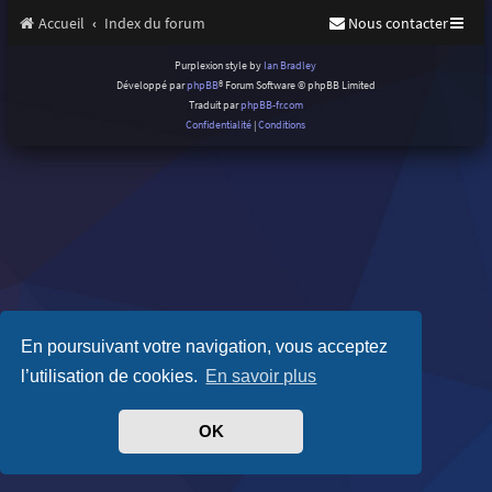
Accueil
Index du forum
Nous contacter
Purplexion style by
Ian Bradley
Développé par
phpBB
® Forum Software © phpBB Limited
Traduit par
phpBB-fr.com
Confidentialité
|
Conditions
En poursuivant votre navigation, vous acceptez
l’utilisation de cookies.
En savoir plus
OK