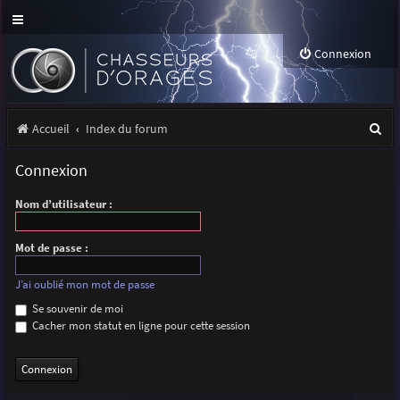
Connexion
R
Accueil
Index du forum
e
Connexion
c
Nom d’utilisateur :
h
e
Mot de passe :
r
J’ai oublié mon mot de passe
c
Se souvenir de moi
h
Cacher mon statut en ligne pour cette session
e
r