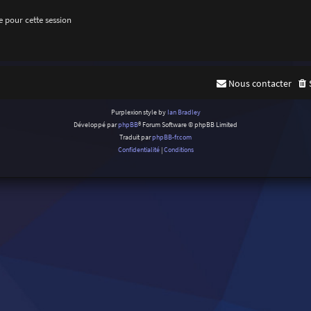
 pour cette session
Nous contacter
Purplexion style by
Ian Bradley
Développé par
phpBB
® Forum Software © phpBB Limited
Traduit par
phpBB-fr.com
Confidentialité
|
Conditions