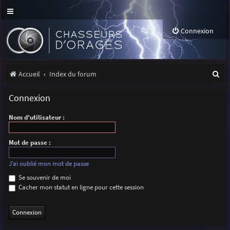
Connexion
R
Accueil
Index du forum
e
Connexion
c
Nom d’utilisateur :
h
e
Mot de passe :
r
J’ai oublié mon mot de passe
c
Se souvenir de moi
h
Cacher mon statut en ligne pour cette session
e
r