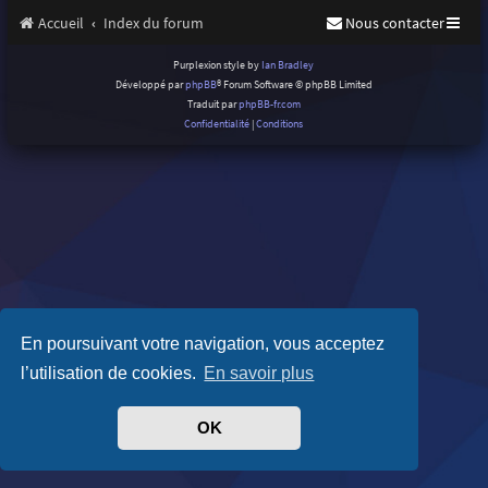
Accueil
Index du forum
Nous contacter
Purplexion style by
Ian Bradley
Développé par
phpBB
® Forum Software © phpBB Limited
Traduit par
phpBB-fr.com
Confidentialité
|
Conditions
En poursuivant votre navigation, vous acceptez
l’utilisation de cookies.
En savoir plus
OK