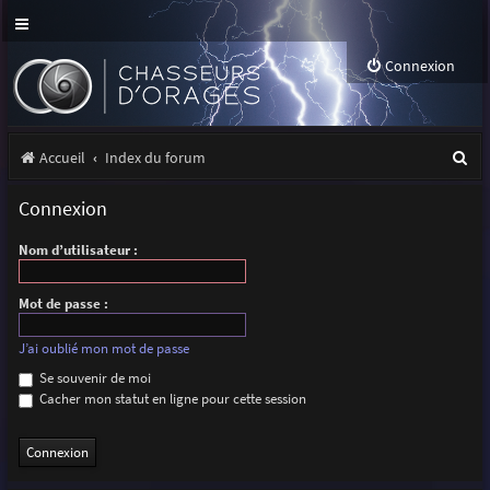
Connexion
R
Accueil
Index du forum
e
Connexion
c
Nom d’utilisateur :
h
e
Mot de passe :
r
J’ai oublié mon mot de passe
c
Se souvenir de moi
h
Cacher mon statut en ligne pour cette session
e
r