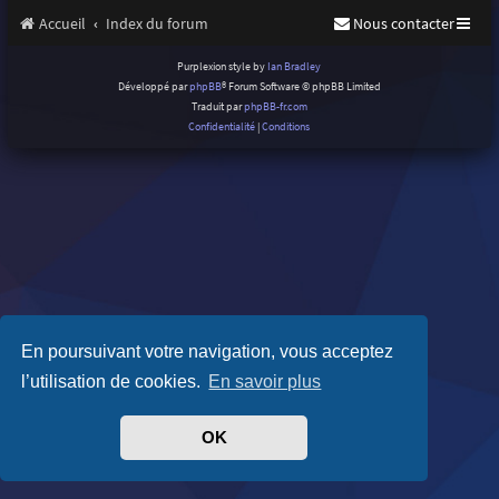
Accueil
Index du forum
Nous contacter
Purplexion style by
Ian Bradley
Développé par
phpBB
® Forum Software © phpBB Limited
Traduit par
phpBB-fr.com
Confidentialité
|
Conditions
En poursuivant votre navigation, vous acceptez
l’utilisation de cookies.
En savoir plus
OK