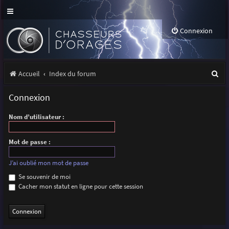
Connexion
R
Accueil
Index du forum
e
Connexion
c
Nom d’utilisateur :
h
e
Mot de passe :
r
J’ai oublié mon mot de passe
c
Se souvenir de moi
h
Cacher mon statut en ligne pour cette session
e
r