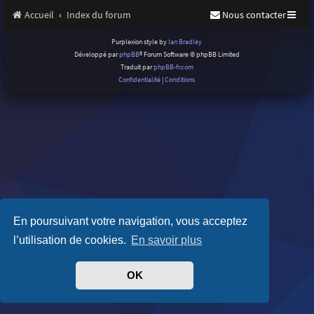
Accueil
Index du forum
Nous contacter
Purplexion style by
Ian Bradley
Développé par
phpBB
® Forum Software © phpBB Limited
Traduit par
phpBB-fr.com
Confidentialité
|
Conditions
En poursuivant votre navigation, vous acceptez
l’utilisation de cookies.
En savoir plus
OK