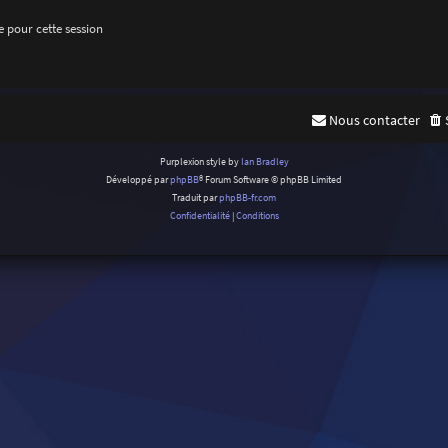
 pour cette session
Nous contacter
Purplexion style by
Ian Bradley
Développé par
phpBB
® Forum Software © phpBB Limited
Traduit par
phpBB-fr.com
Confidentialité
|
Conditions