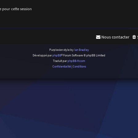
 pour cette session
Nous contacter
Purplexion style by
Ian Bradley
Développé par
phpBB
® Forum Software © phpBB Limited
Traduit par
phpBB-fr.com
Confidentialité
|
Conditions