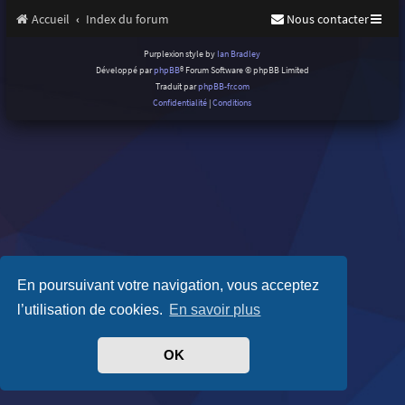
Accueil
Index du forum
Nous contacter
Purplexion style by
Ian Bradley
Développé par
phpBB
® Forum Software © phpBB Limited
Traduit par
phpBB-fr.com
Confidentialité
|
Conditions
En poursuivant votre navigation, vous acceptez
l’utilisation de cookies.
En savoir plus
OK