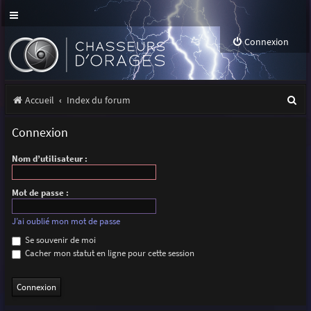
Connexion
R
Accueil
Index du forum
e
Connexion
c
Nom d’utilisateur :
h
e
Mot de passe :
r
J’ai oublié mon mot de passe
c
Se souvenir de moi
h
Cacher mon statut en ligne pour cette session
e
r