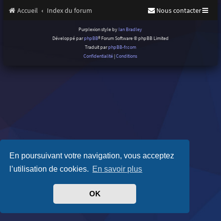
Accueil
Index du forum
Nous contacter
Purplexion style by
Ian Bradley
Développé par
phpBB
® Forum Software © phpBB Limited
Traduit par
phpBB-fr.com
Confidentialité
|
Conditions
En poursuivant votre navigation, vous acceptez
l’utilisation de cookies.
En savoir plus
OK