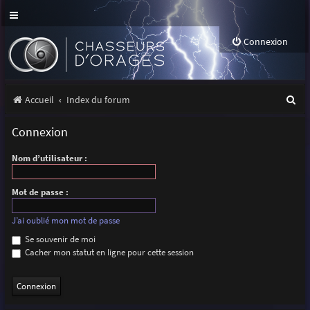
Connexion
R
Accueil
Index du forum
e
Connexion
c
Nom d’utilisateur :
h
e
Mot de passe :
r
J’ai oublié mon mot de passe
c
Se souvenir de moi
h
Cacher mon statut en ligne pour cette session
e
r