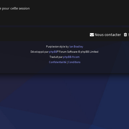
 pour cette session
Nous contacter
Purplexion style by
Ian Bradley
Développé par
phpBB
® Forum Software © phpBB Limited
Traduit par
phpBB-fr.com
Confidentialité
|
Conditions