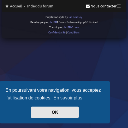
Accueil
Index du forum
Nous contacter
Purplexion style by
Ian Bradley
Développé par
phpBB
® Forum Software © phpBB Limited
Traduit par
phpBB-fr.com
Confidentialité
|
Conditions
En poursuivant votre navigation, vous acceptez
l’utilisation de cookies.
En savoir plus
OK