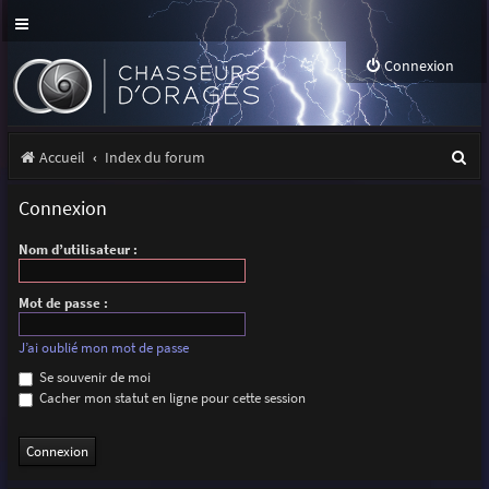
Connexion
R
Accueil
Index du forum
e
Connexion
c
Nom d’utilisateur :
h
e
Mot de passe :
r
J’ai oublié mon mot de passe
c
Se souvenir de moi
h
Cacher mon statut en ligne pour cette session
e
r