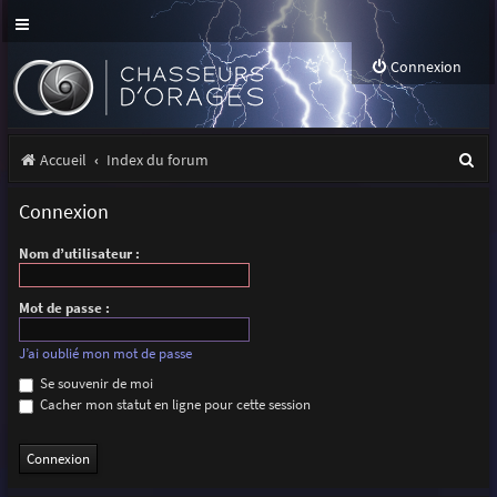
Connexion
R
Accueil
Index du forum
e
Connexion
c
Nom d’utilisateur :
h
e
Mot de passe :
r
J’ai oublié mon mot de passe
c
Se souvenir de moi
h
Cacher mon statut en ligne pour cette session
e
r