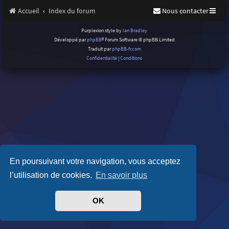
Accueil
Index du forum
Nous contacter
Purplexion style by
Ian Bradley
Développé par
phpBB
® Forum Software © phpBB Limited
Traduit par
phpBB-fr.com
Confidentialité
|
Conditions
En poursuivant votre navigation, vous acceptez
l’utilisation de cookies.
En savoir plus
OK