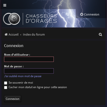
Connexion
R
Accueil
Index du forum
e
Connexion
c
Nom d’utilisateur :
h
e
Mot de passe :
r
J’ai oublié mon mot de passe
c
Se souvenir de moi
h
Cacher mon statut en ligne pour cette session
e
r