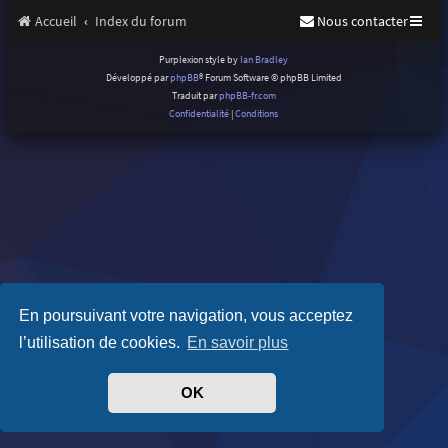
Accueil
Index du forum
Nous contacter
Purplexion style by
Ian Bradley
Développé par
phpBB
® Forum Software © phpBB Limited
Traduit par
phpBB-fr.com
Confidentialité
|
Conditions
En poursuivant votre navigation, vous acceptez
l’utilisation de cookies.
En savoir plus
OK