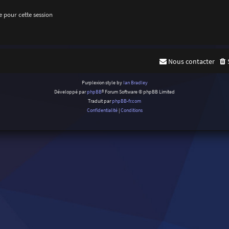
 pour cette session
Nous contacter
Purplexion style by
Ian Bradley
Développé par
phpBB
® Forum Software © phpBB Limited
Traduit par
phpBB-fr.com
Confidentialité
|
Conditions