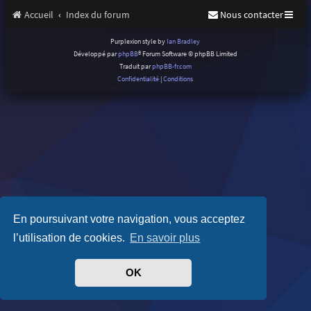
Accueil
Index du forum
Nous contacter
Purplexion style by
Ian Bradley
Développé par
phpBB
® Forum Software © phpBB Limited
Traduit par
phpBB-fr.com
Confidentialité
|
Conditions
En poursuivant votre navigation, vous acceptez
l’utilisation de cookies.
En savoir plus
OK