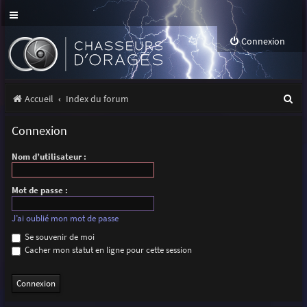
Connexion
R
Accueil
Index du forum
e
Connexion
c
Nom d’utilisateur :
h
e
Mot de passe :
r
J’ai oublié mon mot de passe
c
Se souvenir de moi
h
Cacher mon statut en ligne pour cette session
e
r