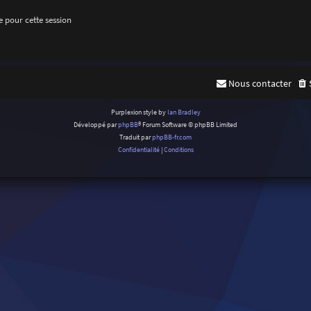
 pour cette session
Nous contacter
Purplexion style by
Ian Bradley
Développé par
phpBB
® Forum Software © phpBB Limited
Traduit par
phpBB-fr.com
Confidentialité
|
Conditions