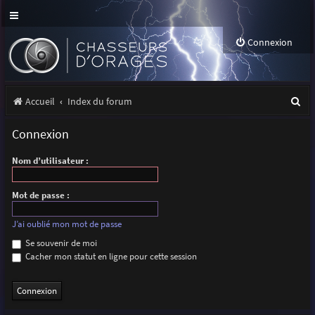
Connexion
R
Accueil
Index du forum
e
Connexion
c
Nom d’utilisateur :
h
e
Mot de passe :
r
J’ai oublié mon mot de passe
c
Se souvenir de moi
h
Cacher mon statut en ligne pour cette session
e
r