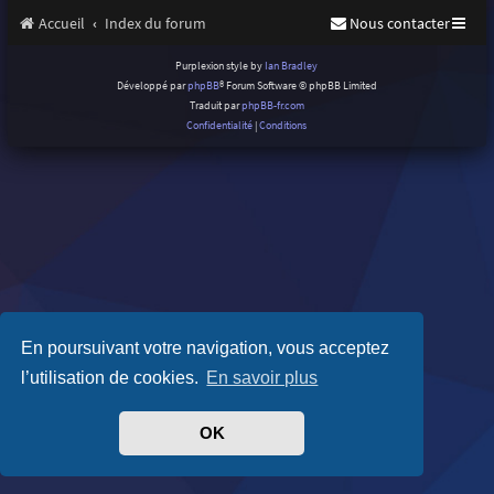
Accueil
Index du forum
Nous contacter
Purplexion style by
Ian Bradley
Développé par
phpBB
® Forum Software © phpBB Limited
Traduit par
phpBB-fr.com
Confidentialité
|
Conditions
En poursuivant votre navigation, vous acceptez
l’utilisation de cookies.
En savoir plus
OK