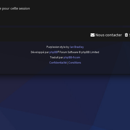
 pour cette session
Nous contacter
Purplexion style by
Ian Bradley
Développé par
phpBB
® Forum Software © phpBB Limited
Traduit par
phpBB-fr.com
Confidentialité
|
Conditions