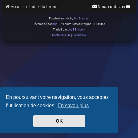
Accueil
Index du forum
Nous contacter
Purplexion style by
Ian Bradley
Développé par
phpBB
® Forum Software © phpBB Limited
Traduit par
phpBB-fr.com
Confidentialité
|
Conditions
En poursuivant votre navigation, vous acceptez
l’utilisation de cookies.
En savoir plus
OK