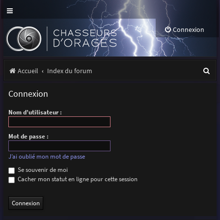
Connexion
R
Accueil
Index du forum
e
Connexion
c
Nom d’utilisateur :
h
e
Mot de passe :
r
J’ai oublié mon mot de passe
c
Se souvenir de moi
h
Cacher mon statut en ligne pour cette session
e
r