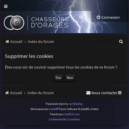
Connexion
R
Accueil
Index du forum
e
Supprimer les cookies
c
h
Êtes-vous sûr de vouloir supprimer tous les cookies de ce forum ?
e
r
Accueil
Index du forum
Nous contacter
c
h
Purplexion style by
Ian Bradley
Développé par
phpBB
® Forum Software © phpBB Limited
e
Traduit par
phpBB-fr.com
r
Confidentialité
|
Conditions