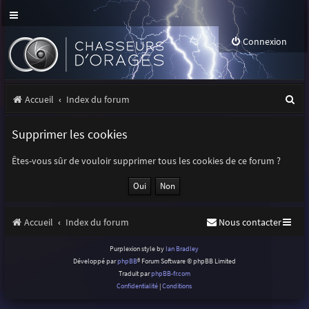
Connexion
R
Accueil
Index du forum
e
Supprimer les cookies
c
h
Êtes-vous sûr de vouloir supprimer tous les cookies de ce forum ?
e
r
Accueil
Index du forum
Nous contacter
c
h
Purplexion style by
Ian Bradley
Développé par
phpBB
® Forum Software © phpBB Limited
e
Traduit par
phpBB-fr.com
r
Confidentialité
|
Conditions