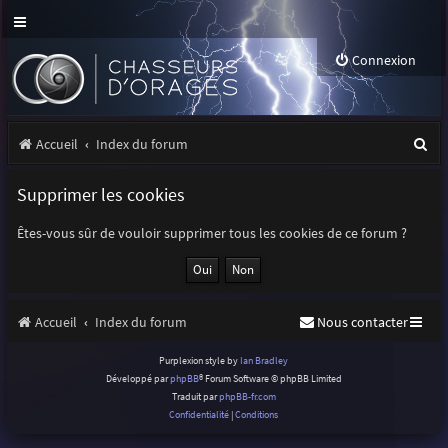
Connexion
R
Accueil
Index du forum
e
Supprimer les cookies
c
h
Êtes-vous sûr de vouloir supprimer tous les cookies de ce forum ?
e
r
Accueil
Index du forum
Nous contacter
c
h
Purplexion style by
Ian Bradley
Développé par
phpBB
® Forum Software © phpBB Limited
e
Traduit par
phpBB-fr.com
r
Confidentialité
|
Conditions