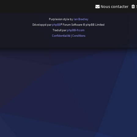
Nous contacter
Purplexion style by
Ian Bradley
Développé par
phpBB
® Forum Software © phpBB Limited
Traduit par
phpBB-fr.com
Confidentialité
|
Conditions