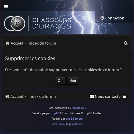
Connexion
R
Accueil
Index du forum
e
Supprimer les cookies
c
h
Êtes-vous sûr de vouloir supprimer tous les cookies de ce forum ?
e
r
Accueil
Index du forum
Nous contacter
c
h
Purplexion style by
Ian Bradley
Développé par
phpBB
® Forum Software © phpBB Limited
e
Traduit par
phpBB-fr.com
r
Confidentialité
|
Conditions