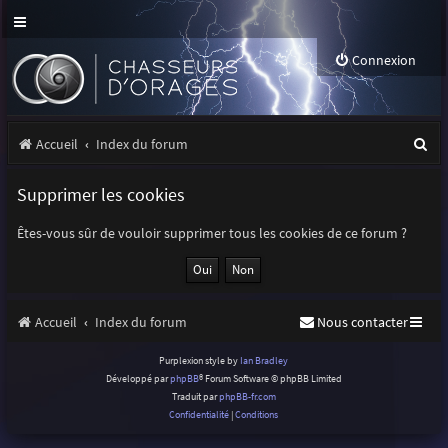
Connexion
R
Accueil
Index du forum
e
Supprimer les cookies
c
h
Êtes-vous sûr de vouloir supprimer tous les cookies de ce forum ?
e
r
Accueil
Index du forum
Nous contacter
c
h
Purplexion style by
Ian Bradley
Développé par
phpBB
® Forum Software © phpBB Limited
e
Traduit par
phpBB-fr.com
r
Confidentialité
|
Conditions