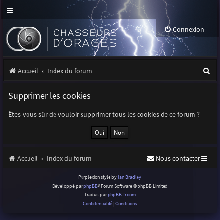
Connexion
R
Accueil
Index du forum
e
Supprimer les cookies
c
h
Êtes-vous sûr de vouloir supprimer tous les cookies de ce forum ?
e
r
Accueil
Index du forum
Nous contacter
c
h
Purplexion style by
Ian Bradley
Développé par
phpBB
® Forum Software © phpBB Limited
e
Traduit par
phpBB-fr.com
r
Confidentialité
|
Conditions