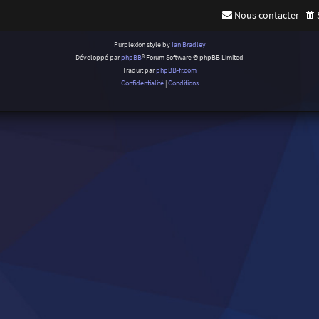
Nous contacter
Purplexion style by
Ian Bradley
Développé par
phpBB
® Forum Software © phpBB Limited
Traduit par
phpBB-fr.com
Confidentialité
|
Conditions