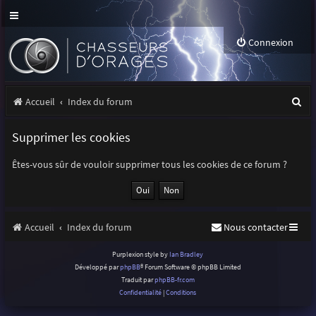
Connexion
R
Accueil
Index du forum
e
Supprimer les cookies
c
h
Êtes-vous sûr de vouloir supprimer tous les cookies de ce forum ?
e
r
Accueil
Index du forum
Nous contacter
c
h
Purplexion style by
Ian Bradley
Développé par
phpBB
® Forum Software © phpBB Limited
e
Traduit par
phpBB-fr.com
r
Confidentialité
|
Conditions