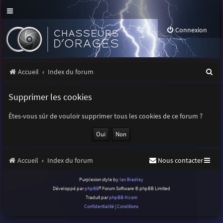
Connexion
R
Accueil
Index du forum
e
Supprimer les cookies
c
h
Êtes-vous sûr de vouloir supprimer tous les cookies de ce forum ?
e
r
Accueil
Index du forum
Nous contacter
c
h
Purplexion style by
Ian Bradley
Développé par
phpBB
® Forum Software © phpBB Limited
e
Traduit par
phpBB-fr.com
r
Confidentialité
|
Conditions