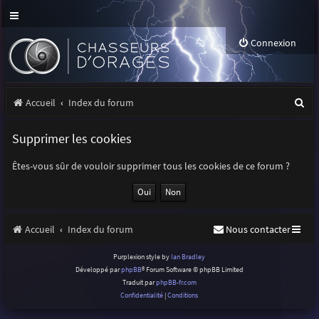
Connexion
R
Accueil
Index du forum
e
Supprimer les cookies
c
h
Êtes-vous sûr de vouloir supprimer tous les cookies de ce forum ?
e
r
Accueil
Index du forum
Nous contacter
c
h
Purplexion style by
Ian Bradley
Développé par
phpBB
® Forum Software © phpBB Limited
e
Traduit par
phpBB-fr.com
r
Confidentialité
|
Conditions