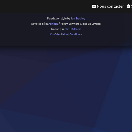
Nous contacter
Purplexion style by
Ian Bradley
Développé par
phpBB
® Forum Software © phpBB Limited
Traduit par
phpBB-fr.com
Confidentialité
|
Conditions