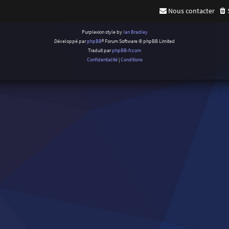
Nous contacter
Purplexion style by
Ian Bradley
Développé par
phpBB
® Forum Software © phpBB Limited
Traduit par
phpBB-fr.com
Confidentialité
|
Conditions