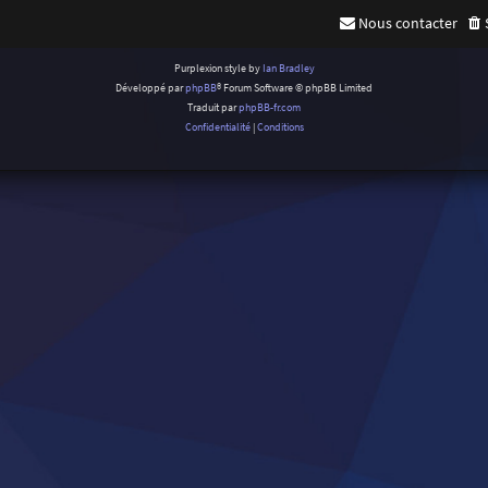
Nous contacter
Purplexion style by
Ian Bradley
Développé par
phpBB
® Forum Software © phpBB Limited
Traduit par
phpBB-fr.com
Confidentialité
|
Conditions