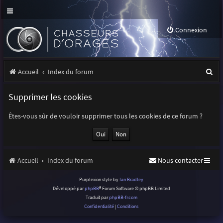
Connexion
R
Accueil
Index du forum
e
Supprimer les cookies
c
h
Êtes-vous sûr de vouloir supprimer tous les cookies de ce forum ?
e
r
Accueil
Index du forum
Nous contacter
c
h
Purplexion style by
Ian Bradley
Développé par
phpBB
® Forum Software © phpBB Limited
e
Traduit par
phpBB-fr.com
r
Confidentialité
|
Conditions