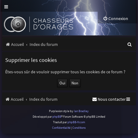
Connexion
R
Accueil
Index du forum
e
Supprimer les cookies
c
h
Êtes-vous sûr de vouloir supprimer tous les cookies de ce forum ?
e
r
Accueil
Index du forum
Nous contacter
c
h
Purplexion style by
Ian Bradley
Développé par
phpBB
® Forum Software © phpBB Limited
e
Traduit par
phpBB-fr.com
r
Confidentialité
|
Conditions