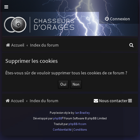
Connexion
R
Accueil
Index du forum
e
Supprimer les cookies
c
h
Êtes-vous sûr de vouloir supprimer tous les cookies de ce forum ?
e
r
Accueil
Index du forum
Nous contacter
c
h
Purplexion style by
Ian Bradley
Développé par
phpBB
® Forum Software © phpBB Limited
e
Traduit par
phpBB-fr.com
r
Confidentialité
|
Conditions