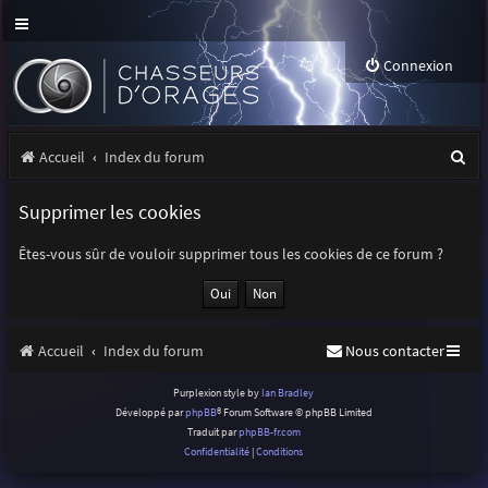
Connexion
R
Accueil
Index du forum
e
Supprimer les cookies
c
h
Êtes-vous sûr de vouloir supprimer tous les cookies de ce forum ?
e
r
Accueil
Index du forum
Nous contacter
c
h
Purplexion style by
Ian Bradley
Développé par
phpBB
® Forum Software © phpBB Limited
e
Traduit par
phpBB-fr.com
r
Confidentialité
|
Conditions