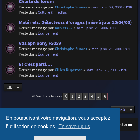
Charte du forum
Dernier message par
Christophe Suarez
«
sam. janv. 28, 2006 01:38
Posté dans
Culture & médias
Matériels: Détecteurs d'orages (mise à jour 15/04/06)
Dernier message par
DanielV37
«
sam. janv. 28, 2006 01:06
Posté dans
Équipement
Vds apn Sony F505V
Dernier message par
Christophe Suarez
«
mer. janv. 25, 2006 18:36
Posté dans
Équipement
Et c'est parti....
Dernier message par
Gilles Duperron
«
sam. janv. 21, 2006 21:26
Posté dans
Équipement
1
2
3
4
5
6
287 résultats trouvés
Précédente
Aller à
En poursuivant votre navigation, vous acceptez
Accueil
Index du forum
Nous contacter
l’utilisation de cookies.
En savoir plus
Purplexion style by
Ian Bradley