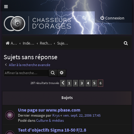
Connexion
R
Accueil
Index du forum
Rechercher
Sujets sans réponse
e
Sujets sans réponse
c
Aller à la recherche avancée
h
Rechercher
Recherche avancée
e
1
2
3
4
5
6
287 résultats trouvés
Précédente
r
c
Sujets
h
Une page sur www.pbase.com
e
Dernier message par
Krys
«
ven. sept. 22, 2006 17:45
Posté dans
Culture & médias
r
Test d'objectifs Sigma 18-50 F/2.8