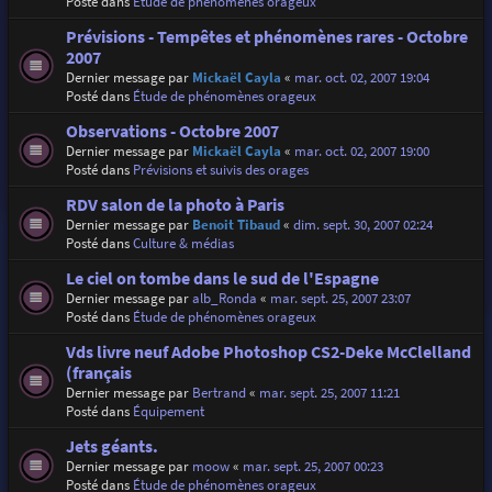
Posté dans
Étude de phénomènes orageux
Prévisions - Tempêtes et phénomènes rares - Octobre
2007
Dernier message par
Mickaël Cayla
«
mar. oct. 02, 2007 19:04
Posté dans
Étude de phénomènes orageux
Observations - Octobre 2007
Dernier message par
Mickaël Cayla
«
mar. oct. 02, 2007 19:00
Posté dans
Prévisions et suivis des orages
RDV salon de la photo à Paris
Dernier message par
Benoit Tibaud
«
dim. sept. 30, 2007 02:24
Posté dans
Culture & médias
Le ciel on tombe dans le sud de l'Espagne
Dernier message par
alb_Ronda
«
mar. sept. 25, 2007 23:07
Posté dans
Étude de phénomènes orageux
Vds livre neuf Adobe Photoshop CS2-Deke McClelland
(français
Dernier message par
Bertrand
«
mar. sept. 25, 2007 11:21
Posté dans
Équipement
Jets géants.
Dernier message par
moow
«
mar. sept. 25, 2007 00:23
Posté dans
Étude de phénomènes orageux