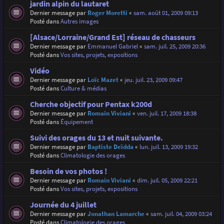
jardin alpin du lautaret
Dernier message par
Roger Moretti
«
sam. août 01, 2009 09:13
Posté dans
Autres images
[Alsace/Lorraine/Grand Est] réseau de chasseurs
Dernier message par
Emmanuel Gabriel
«
sam. juil. 25, 2009 20:36
Posté dans
Vos sites, projets, expositions
Vidéo
Dernier message par
Loïc Mazet
«
jeu. juil. 23, 2009 09:47
Posté dans
Culture & médias
Cherche objectif pour Pentax k200d
Dernier message par
Romain Viviani
«
ven. juil. 17, 2009 18:38
Posté dans
Équipement
Suivi des orages du 13 et nuit suivante.
Dernier message par
Baptiste Deïdda
«
lun. juil. 13, 2009 19:32
Posté dans
Climatologie des orages
Besoin de vos photos !
Dernier message par
Romain Viviani
«
dim. juil. 05, 2009 22:21
Posté dans
Vos sites, projets, expositions
Journée du 4 juillet
Dernier message par
Jonathan Lamarche
«
sam. juil. 04, 2009 03:24
Posté dans
Climatologie des orages