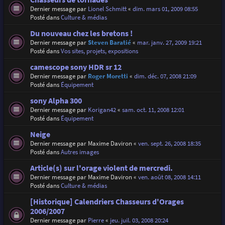
Dernier message par
Lionel Schmitt
«
dim. mars 01, 2009 08:55
Posté dans
Culture & médias
Du nouveau chez les bretons !
Dernier message par
Steven Baratié
«
mar. janv. 27, 2009 19:21
Posté dans
Vos sites, projets, expositions
camescope sony HDR sr 12
Dernier message par
Roger Moretti
«
dim. déc. 07, 2008 21:09
Posté dans
Équipement
sony Alpha 300
Dernier message par
Korigan42
«
sam. oct. 11, 2008 12:01
Posté dans
Équipement
Neige
Dernier message par
Maxime Daviron
«
ven. sept. 26, 2008 18:35
Posté dans
Autres images
Article(s) sur l'orage violent de mercredi.
Dernier message par
Maxime Daviron
«
ven. août 08, 2008 14:11
Posté dans
Culture & médias
[Historique] Calendriers Chasseurs d'Orages
2006/2007
Dernier message par
Pierre
«
jeu. juil. 03, 2008 20:24