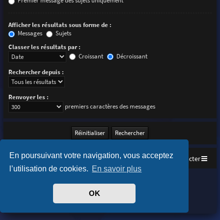
Premier message des sujets uniquement
Afficher les résultats sous forme de :
Messages
Sujets
Classer les résultats par :
Croissant
Décroissant
Rechercher depuis :
Renvoyer les :
premiers caractères des messages
En poursuivant votre navigation, vous acceptez
Accueil
Index du forum
Nous contacter
l’utilisation de cookies.
En savoir plus
Purplexion style by
Ian Bradley
Développé par
phpBB
® Forum Software © phpBB Limited
OK
Traduit par
phpBB-fr.com
Confidentialité
|
Conditions