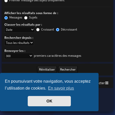
Premier message des sujets uniquement
Afficher les résultats sous forme de :
Messages
Sujets
Classer les résultats par :
Croissant
Décroissant
Rechercher depuis :
Renvoyer les :
premiers caractères des messages
En poursuivant votre navigation, vous acceptez
Accueil
Index du forum
Nous contacter
l’utilisation de cookies.
En savoir plus
Purplexion style by
Ian Bradley
Développé par
phpBB
® Forum Software © phpBB Limited
OK
Traduit par
phpBB-fr.com
Confidentialité
|
Conditions