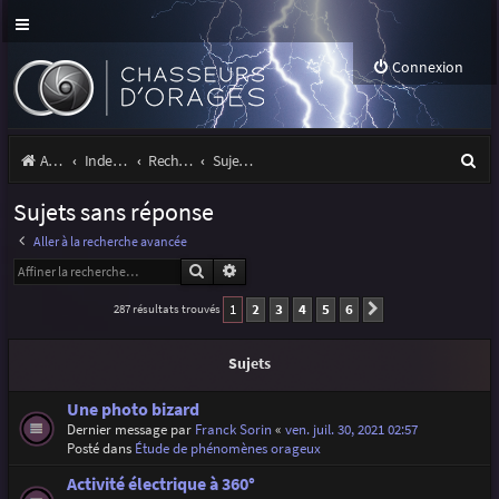
Connexion
R
Accueil
Index du forum
Rechercher
Sujets sans réponse
e
Sujets sans réponse
c
Aller à la recherche avancée
h
Rechercher
Recherche avancée
e
1
2
3
4
5
6
287 résultats trouvés
Suivante
r
c
Sujets
h
Une photo bizard
e
Dernier message par
Franck Sorin
«
ven. juil. 30, 2021 02:57
Posté dans
Étude de phénomènes orageux
r
Activité électrique à 360°