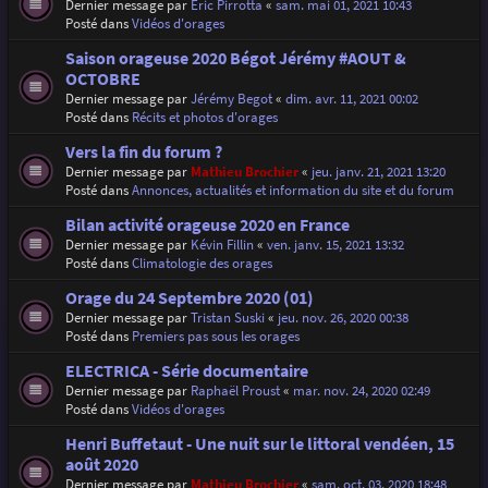
Dernier message par
Eric Pirrotta
«
sam. mai 01, 2021 10:43
Posté dans
Vidéos d'orages
Saison orageuse 2020 Bégot Jérémy #AOUT &
OCTOBRE
Dernier message par
Jérémy Begot
«
dim. avr. 11, 2021 00:02
Posté dans
Récits et photos d'orages
Vers la fin du forum ?
Dernier message par
Mathieu Brochier
«
jeu. janv. 21, 2021 13:20
Posté dans
Annonces, actualités et information du site et du forum
Bilan activité orageuse 2020 en France
Dernier message par
Kévin Fillin
«
ven. janv. 15, 2021 13:32
Posté dans
Climatologie des orages
Orage du 24 Septembre 2020 (01)
Dernier message par
Tristan Suski
«
jeu. nov. 26, 2020 00:38
Posté dans
Premiers pas sous les orages
ELECTRICA - Série documentaire
Dernier message par
Raphaël Proust
«
mar. nov. 24, 2020 02:49
Posté dans
Vidéos d'orages
Henri Buffetaut - Une nuit sur le littoral vendéen, 15
août 2020
Dernier message par
Mathieu Brochier
«
sam. oct. 03, 2020 18:48