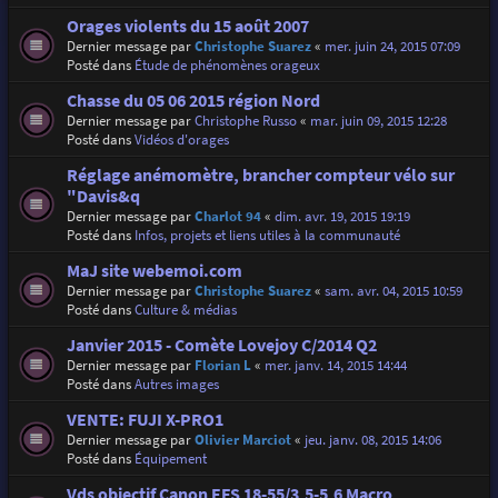
Orages violents du 15 août 2007
Dernier message par
Christophe Suarez
«
mer. juin 24, 2015 07:09
Posté dans
Étude de phénomènes orageux
Chasse du 05 06 2015 région Nord
Dernier message par
Christophe Russo
«
mar. juin 09, 2015 12:28
Posté dans
Vidéos d'orages
Réglage anémomètre, brancher compteur vélo sur
"Davis&q
Dernier message par
Charlot 94
«
dim. avr. 19, 2015 19:19
Posté dans
Infos, projets et liens utiles à la communauté
MaJ site webemoi.com
Dernier message par
Christophe Suarez
«
sam. avr. 04, 2015 10:59
Posté dans
Culture & médias
Janvier 2015 - Comète Lovejoy C/2014 Q2
Dernier message par
Florian L
«
mer. janv. 14, 2015 14:44
Posté dans
Autres images
VENTE: FUJI X-PRO1
Dernier message par
Olivier Marciot
«
jeu. janv. 08, 2015 14:06
Posté dans
Équipement
Vds objectif Canon EFS 18-55/3,5-5,6 Macro