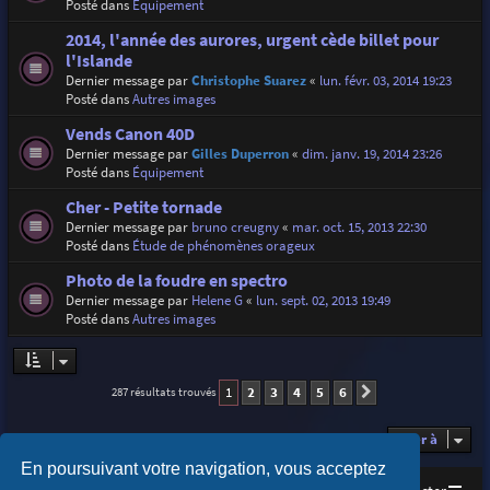
Posté dans
Équipement
2014, l'année des aurores, urgent cède billet pour
l'Islande
Dernier message par
Christophe Suarez
«
lun. févr. 03, 2014 19:23
Posté dans
Autres images
Vends Canon 40D
Dernier message par
Gilles Duperron
«
dim. janv. 19, 2014 23:26
Posté dans
Équipement
Cher - Petite tornade
Dernier message par
bruno creugny
«
mar. oct. 15, 2013 22:30
Posté dans
Étude de phénomènes orageux
Photo de la foudre en spectro
Dernier message par
Helene G
«
lun. sept. 02, 2013 19:49
Posté dans
Autres images
1
2
3
4
5
6
287 résultats trouvés
Suivante
Aller à
En poursuivant votre navigation, vous acceptez