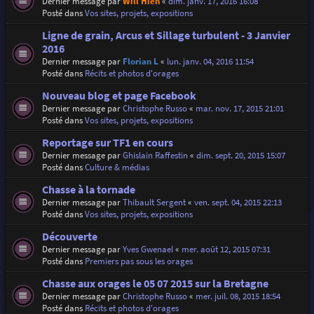
Dernier message par
Will Hien
«
dim. janv. 17, 2016 16:08
Posté dans
Vos sites, projets, expositions
Ligne de grain, Arcus et Sillage turbulent - 3 Janvier
2016
Dernier message par
Florian L
«
lun. janv. 04, 2016 11:54
Posté dans
Récits et photos d'orages
Nouveau blog et page Facebook
Dernier message par
Christophe Russo
«
mar. nov. 17, 2015 21:01
Posté dans
Vos sites, projets, expositions
Reportage sur TF1 en cours
Dernier message par
Ghislain Raffestin
«
dim. sept. 20, 2015 15:07
Posté dans
Culture & médias
Chasse à la tornade
Dernier message par
Thibault Sergent
«
ven. sept. 04, 2015 22:13
Posté dans
Vos sites, projets, expositions
Découverte
Dernier message par
Yves Gwenael
«
mer. août 12, 2015 07:31
Posté dans
Premiers pas sous les orages
Chasse aux orages le 05 07 2015 sur la Bretagne
Dernier message par
Christophe Russo
«
mer. juil. 08, 2015 18:54
Posté dans
Récits et photos d'orages