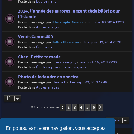
Posté dans
Équipement
2014, l'année des aurores, urgent cède billet pour
l'Islande
Dernier message par
Christophe Suarez
«
lun. févr. 03, 2014 19:23
Posté dans
Autres images
Vends Canon 40D
Dernier message par
Gilles Duperron
«
dim. janv. 19, 2014 23:26
Posté dans
Équipement
Cher - Petite tornade
Dernier message par
bruno creugny
«
mar. oct. 15, 2013 22:30
Posté dans
Étude de phénomènes orageux
Photo de la foudre en spectro
Dernier message par
Helene G
«
lun. sept. 02, 2013 19:49
Posté dans
Autres images
1
2
3
4
5
6
287 résultats trouvés
Suivante
Aller à
En poursuivant votre navigation, vous acceptez