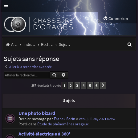
Connexion
R
Accueil
Index du forum
Rechercher
Sujets sans réponse
e
Sujets sans réponse
c
Aller à la recherche avancée
h
Rechercher
Recherche avancée
e
1
2
3
4
5
6
287 résultats trouvés
Suivante
r
c
Sujets
h
Une photo bizard
e
Dernier message par
Franck Sorin
«
ven. juil. 30, 2021 02:57
Posté dans
Étude de phénomènes orageux
r
Activité électrique à 360°