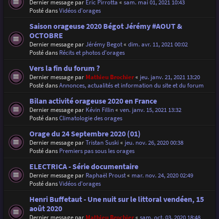
Dernier message par
Eric Pirrotta
«
sam. mai 01, 2021 10:43
Posté dans
Vidéos d'orages
Saison orageuse 2020 Bégot Jérémy #AOUT &
OCTOBRE
Dernier message par
Jérémy Begot
«
dim. avr. 11, 2021 00:02
Posté dans
Récits et photos d'orages
Vers la fin du forum ?
Dernier message par
Mathieu Brochier
«
jeu. janv. 21, 2021 13:20
Posté dans
Annonces, actualités et information du site et du forum
Bilan activité orageuse 2020 en France
Dernier message par
Kévin Fillin
«
ven. janv. 15, 2021 13:32
Posté dans
Climatologie des orages
Orage du 24 Septembre 2020 (01)
Dernier message par
Tristan Suski
«
jeu. nov. 26, 2020 00:38
Posté dans
Premiers pas sous les orages
ELECTRICA - Série documentaire
Dernier message par
Raphaël Proust
«
mar. nov. 24, 2020 02:49
Posté dans
Vidéos d'orages
Henri Buffetaut - Une nuit sur le littoral vendéen, 15
août 2020
Dernier message par
Mathieu Brochier
«
sam. oct. 03, 2020 18:48