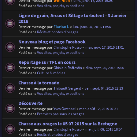
Dernier message par
Will Hien
«
dim. janv. 17, 2016 16:08
Posté dans
Vos sites, projets, expositions
Ligne de grain, Arcus et Sillage turbulent - 3 Janvier
2016
Dernier message par
Florian L
«
lun. janv. 04, 2016 11:54
Posté dans
Récits et photos d'orages
Nouveau blog et page Facebook
Dernier message par
Christophe Russo
«
mar. nov. 17, 2015 21:01
Posté dans
Vos sites, projets, expositions
Reportage sur TF1 en cours
Dernier message par
Ghislain Raffestin
«
dim. sept. 20, 2015 15:07
Posté dans
Culture & médias
Chasse à la tornade
Dernier message par
Thibault Sergent
«
ven. sept. 04, 2015 22:13
Posté dans
Vos sites, projets, expositions
Découverte
Dernier message par
Yves Gwenael
«
mer. août 12, 2015 07:31
Posté dans
Premiers pas sous les orages
Chasse aux orages le 05 07 2015 sur la Bretagne
Dernier message par
Christophe Russo
«
mer. juil. 08, 2015 18:54
Posté dans
Récits et photos d'orages