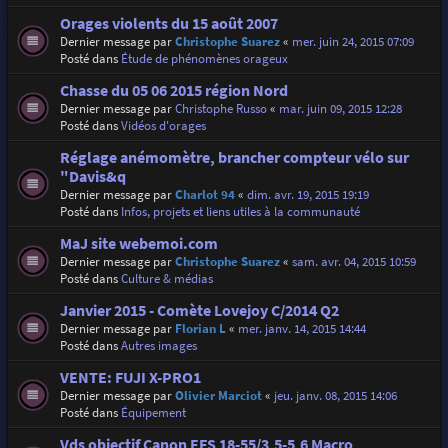
Orages violents du 15 août 2007
Dernier message par
Christophe Suarez
«
mer. juin 24, 2015 07:09
Posté dans
Étude de phénomènes orageux
Chasse du 05 06 2015 région Nord
Dernier message par
Christophe Russo
«
mar. juin 09, 2015 12:28
Posté dans
Vidéos d'orages
Réglage anémomètre, brancher compteur vélo sur
"Davis&q
Dernier message par
Charlot 94
«
dim. avr. 19, 2015 19:19
Posté dans
Infos, projets et liens utiles à la communauté
MaJ site webemoi.com
Dernier message par
Christophe Suarez
«
sam. avr. 04, 2015 10:59
Posté dans
Culture & médias
Janvier 2015 - Comète Lovejoy C/2014 Q2
Dernier message par
Florian L
«
mer. janv. 14, 2015 14:44
Posté dans
Autres images
VENTE: FUJI X-PRO1
Dernier message par
Olivier Marciot
«
jeu. janv. 08, 2015 14:06
Posté dans
Équipement
Vds objectif Canon EFS 18-55/3,5-5,6 Macro