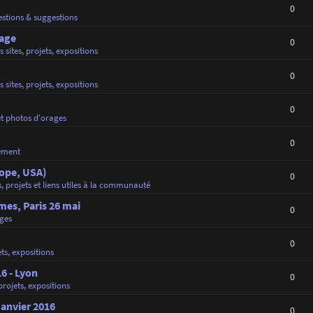
0
stions & suggestions
rage
0
s sites, projets, expositions
0
s sites, projets, expositions
0
et photos d'orages
0
ement
rope, USA)
0
s, projets et liens utiles à la communauté
es, Paris 26 mai
0
ges
0
ets, expositions
16 - Lyon
0
 projets, expositions
Janvier 2016
0