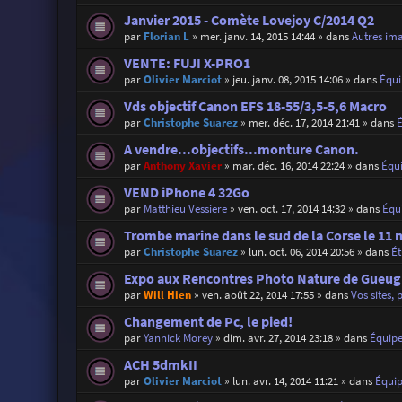
Janvier 2015 - Comète Lovejoy C/2014 Q2
par
Florian L
»
mer. janv. 14, 2015 14:44
» dans
Autres im
VENTE: FUJI X-PRO1
par
Olivier Marciot
»
jeu. janv. 08, 2015 14:06
» dans
Équ
Vds objectif Canon EFS 18-55/3,5-5,6 Macro
par
Christophe Suarez
»
mer. déc. 17, 2014 21:41
» dans
A vendre...objectifs...monture Canon.
par
Anthony Xavier
»
mar. déc. 16, 2014 22:24
» dans
Équ
VEND iPhone 4 32Go
par
Matthieu Vessiere
»
ven. oct. 17, 2014 14:32
» dans
Équ
Trombe marine dans le sud de la Corse le 11 
par
Christophe Suarez
»
lun. oct. 06, 2014 20:56
» dans
É
Expo aux Rencontres Photo Nature de Gueugn
par
Will Hien
»
ven. août 22, 2014 17:55
» dans
Vos sites, 
Changement de Pc, le pied!
par
Yannick Morey
»
dim. avr. 27, 2014 23:18
» dans
Équip
ACH 5dmkII
par
Olivier Marciot
»
lun. avr. 14, 2014 11:21
» dans
Équi