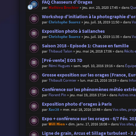
FAQ Chasseurs d'Orages
par
Mathieu Brochier
»
jeu. avr. 23, 2020 17:45
» dans
Que
Workshop d'initiation à la photographie d'o
par
Christophe Suarez
»
jeu. juil. 18, 2019 11:50
» dans
Vo
Exposition photo à Sallanches
par
Christophe Suarez
»
jeu. juil. 18, 2019 11:35
» dans
Vo
Saison 2018 - Episode 1: Chasse en famille
par
Thibaud Talon
»
jeu. mai 24, 2018 17:06
» dans
Récits 
[Pré-vente] EOS 7D
par
Rémi Hugues
»
sam. sept. 10, 2016 19:16
» dans
Équip
Grosse exposition sur les orages (France, Eu
par
Thibault Cormier
»
lun. mai 23, 2016 19:19
» dans
Info
Conférence sur les phénomènes météo extrêm
par
Florent Pin
»
jeu. mai 19, 2016 17:14
» dans
Autres ima
Exposition photo d'orages à Paris
par
Xav28
»
mer. mai 18, 2016 10:48
» dans
Vos sites, proj
Expo + conférence sur les orages - 6/7 Fév. 20
par
Will Hien
»
dim. janv. 17, 2016 16:08
» dans
Vos sites,
Ligne de grain, Arcus et Sillage turbulent - 3 