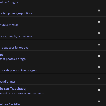
hotos d'orages
0
 sites, projets, expositions
0
lture & médias
0
sites, projets, expositions
0
rs pas sous les orages
ne
0
ts et photos d'orages
0
tude de phénomènes orageux
0
éos d'orages
lo sur "Davis&q
0
jets et liens utiles à la communauté
0
ulture & médias