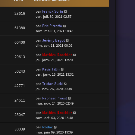
par
Franck Sorin
23616
ven. juil. 30, 2021 02:57
par
Eric Pirrotta
61380
sam. mai 01, 2021 10:43
par
Jérémy Begot
60400
dim. avr. 11, 2021 00:02
par
Mathieu Brochier
29613
jeu. janv. 21, 2021 13:20
par
Kévin Fillin
50243
ven. janv. 15, 2021 13:32
par
Tristan Suski
42771
jeu. nov. 26, 2020 00:38
par
Raphaël Proust
24611
mar. nov. 24, 2020 02:49
par
Mathieu Brochier
25047
sam. oct. 03, 2020 18:48
par
Rodac
30039
mar. juin 09, 2020 19:39