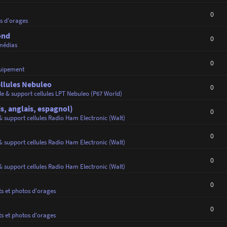
0
os d'orages
ond
0
médias
0
uipement
ellules Nebuleo
0
de & support cellules LPT Nebuleo (P67 World)
s, anglais, espagnol)
0
& support cellules Radio Ham Electronic (Walt)
0
& support cellules Radio Ham Electronic (Walt)
0
& support cellules Radio Ham Electronic (Walt)
0
ts et photos d'orages
0
ts et photos d'orages