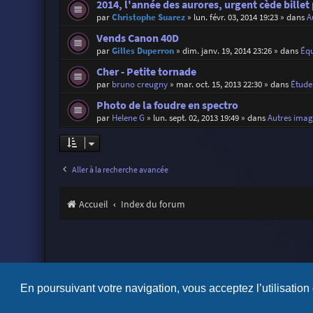
2014, l'année des aurores, urgent cède billet
par
Christophe Suarez
»
lun. févr. 03, 2014 19:23
» dans
A
Vends Canon 40D
par
Gilles Duperron
»
dim. janv. 19, 2014 23:26
» dans
Éq
Cher - Petite tornade
par
bruno creugny
»
mar. oct. 15, 2013 22:30
» dans
Étude
Photo de la foudre en spectro
par
Helene G
»
lun. sept. 02, 2013 19:49
» dans
Autres imag
Aller à la recherche avancée
Accueil
Index du forum
En poursuivant votre navigation, vous acceptez l’utilisation