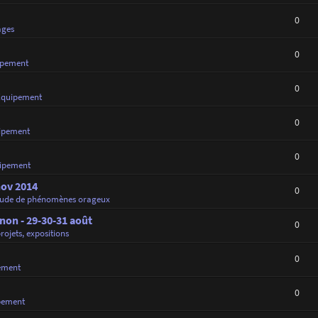
0
ages
0
ipement
0
Équipement
0
ipement
0
ipement
nov 2014
0
tude de phénomènes orageux
on - 29-30-31 août
0
projets, expositions
0
ement
0
pement