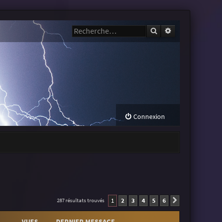
Rechercher
Recherche avanc
Connexion
1
2
3
4
5
6
287 résultats trouvés
Suivante
VUES
DERNIER MESSAGE