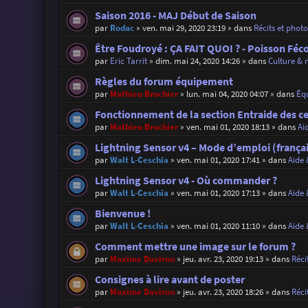
Saison 2016 - MAJ Début de Saison
par
Rodac
»
ven. mai 29, 2020 23:19
» dans
Récits et phot
Être Foudroyé : ÇA FAIT QUOI ? - Poisson Féc
par
Eric Tarrit
»
dim. mai 24, 2020 14:26
» dans
Culture & 
Règles du forum équipement
par
Mathieu Brochier
»
lun. mai 04, 2020 04:07
» dans
Éq
Fonctionnement de la section Entraide des c
par
Mathieu Brochier
»
ven. mai 01, 2020 18:13
» dans
Ai
Lightning Sensor v4 – Mode d’emploi (françai
par
Walt L-Ceschia
»
ven. mai 01, 2020 17:41
» dans
Aide 
Lightning Sensor v4 - Où commander ?
par
Walt L-Ceschia
»
ven. mai 01, 2020 17:13
» dans
Aide 
Bienvenue !
par
Walt L-Ceschia
»
ven. mai 01, 2020 11:10
» dans
Aide 
Comment mettre une image sur le forum ?
par
Maxime Daviron
»
jeu. avr. 23, 2020 19:13
» dans
Réci
Consignes à lire avant de poster
par
Maxime Daviron
»
jeu. avr. 23, 2020 18:26
» dans
Réci