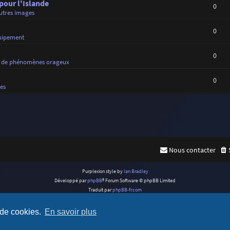
 pour l'Islande
0
utres images
0
uipement
0
 de phénomènes orageux
0
es
Nous contacter
Purplexion style by
Ian Bradley
Développé par
phpBB
® Forum Software © phpBB Limited
Traduit par
phpBB-fr.com
Confidentialité
|
Conditions
 de cookies.
En savoir plus