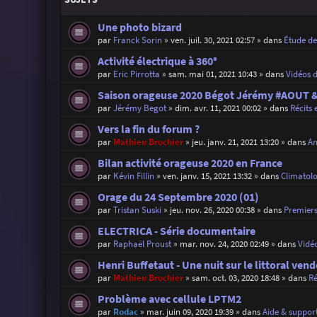
Une photo bizard
par
Franck Sorin
»
ven. juil. 30, 2021 02:57
» dans
Étude d
Activité électrique à 360°
par
Eric Pirrotta
»
sam. mai 01, 2021 10:43
» dans
Vidéos 
Saison orageuse 2020 Bégot Jérémy #AOUT
par
Jérémy Begot
»
dim. avr. 11, 2021 00:02
» dans
Récits 
Vers la fin du forum ?
par
Mathieu Brochier
»
jeu. janv. 21, 2021 13:20
» dans
An
Bilan activité orageuse 2020 en France
par
Kévin Fillin
»
ven. janv. 15, 2021 13:32
» dans
Climatolo
Orage du 24 Septembre 2020 (01)
par
Tristan Suski
»
jeu. nov. 26, 2020 00:38
» dans
Premiers
ELECTRICA - Série documentaire
par
Raphaël Proust
»
mar. nov. 24, 2020 02:49
» dans
Vidé
Henri Buffetaut - Une nuit sur le littoral ven
par
Mathieu Brochier
»
sam. oct. 03, 2020 18:48
» dans
Ré
Problème avec cellule LPTM2
par
Rodac
»
mar. juin 09, 2020 19:39
» dans
Aide & support