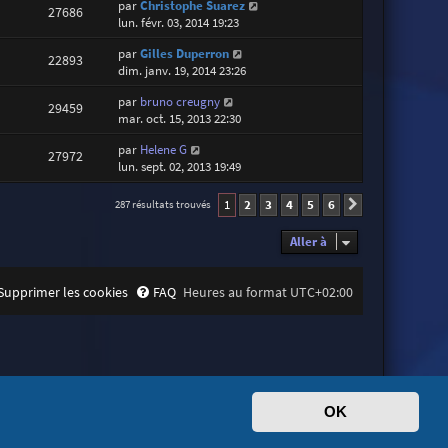
par
Christophe Suarez
27686
lun. févr. 03, 2014 19:23
par
Gilles Duperron
22893
dim. janv. 19, 2014 23:26
par
bruno creugny
29459
mar. oct. 15, 2013 22:30
par
Helene G
27972
lun. sept. 02, 2013 19:49
1
2
3
4
5
6
287 résultats trouvés
Suivante
Aller à
Supprimer les cookies
FAQ
Heures au format
UTC+02:00
OK