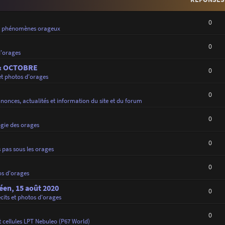
0
e phénomènes orageux
0
d'orages
 & OCTOBRE
0
et photos d'orages
0
nonces, actualités et information du site et du forum
0
gie des orages
0
 pas sous les orages
0
os d'orages
déen, 15 août 2020
0
cits et photos d'orages
0
 cellules LPT Nebuleo (P67 World)