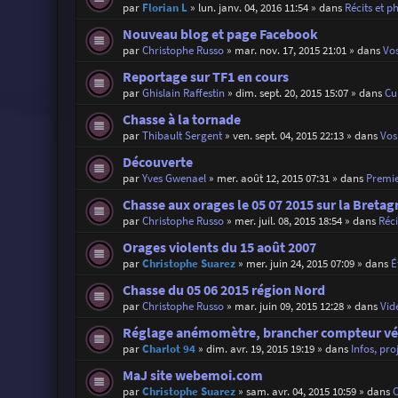
par
Florian L
»
lun. janv. 04, 2016 11:54
» dans
Récits et p
Nouveau blog et page Facebook
par
Christophe Russo
»
mar. nov. 17, 2015 21:01
» dans
Vos
Reportage sur TF1 en cours
par
Ghislain Raffestin
»
dim. sept. 20, 2015 15:07
» dans
Cu
Chasse à la tornade
par
Thibault Sergent
»
ven. sept. 04, 2015 22:13
» dans
Vos 
Découverte
par
Yves Gwenael
»
mer. août 12, 2015 07:31
» dans
Premie
Chasse aux orages le 05 07 2015 sur la Bretag
par
Christophe Russo
»
mer. juil. 08, 2015 18:54
» dans
Réci
Orages violents du 15 août 2007
par
Christophe Suarez
»
mer. juin 24, 2015 07:09
» dans
É
Chasse du 05 06 2015 région Nord
par
Christophe Russo
»
mar. juin 09, 2015 12:28
» dans
Vid
Réglage anémomètre, brancher compteur vé
par
Charlot 94
»
dim. avr. 19, 2015 19:19
» dans
Infos, pro
MaJ site webemoi.com
par
Christophe Suarez
»
sam. avr. 04, 2015 10:59
» dans
C