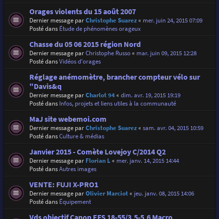
Orages violents du 15 août 2007
Dernier message par
Christophe Suarez
«
mer. juin 24, 2015 07:09
Posté dans
Étude de phénomènes orageux
Chasse du 05 06 2015 région Nord
Dernier message par
Christophe Russo
«
mar. juin 09, 2015 12:28
Posté dans
Vidéos d'orages
Réglage anémomètre, brancher compteur vélo sur
"Davis&q
Dernier message par
Charlot 94
«
dim. avr. 19, 2015 19:19
Posté dans
Infos, projets et liens utiles à la communauté
MaJ site webemoi.com
Dernier message par
Christophe Suarez
«
sam. avr. 04, 2015 10:59
Posté dans
Culture & médias
Janvier 2015 - Comète Lovejoy C/2014 Q2
Dernier message par
Florian L
«
mer. janv. 14, 2015 14:44
Posté dans
Autres images
VENTE: FUJI X-PRO1
Dernier message par
Olivier Marciot
«
jeu. janv. 08, 2015 14:06
Posté dans
Équipement
Vds objectif Canon EFS 18-55/3,5-5,6 Macro