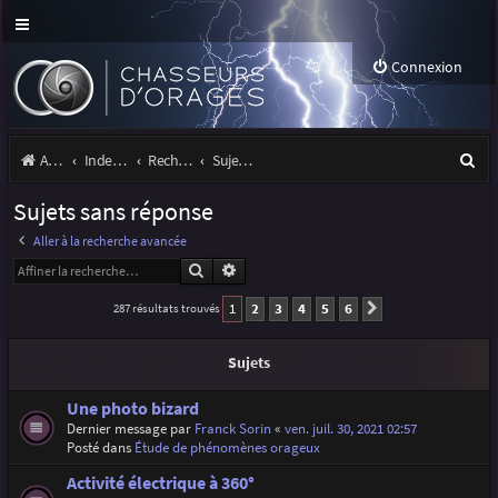
Connexion
R
Accueil
Index du forum
Rechercher
Sujets sans réponse
e
Sujets sans réponse
c
Aller à la recherche avancée
h
Rechercher
Recherche avancée
e
1
2
3
4
5
6
287 résultats trouvés
Suivante
r
c
Sujets
h
Une photo bizard
e
Dernier message par
Franck Sorin
«
ven. juil. 30, 2021 02:57
Posté dans
Étude de phénomènes orageux
r
Activité électrique à 360°