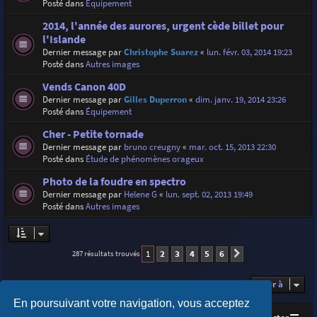
Posté dans
Équipement
2014, l'année des aurores, urgent cède billet pour
l'Islande
Dernier message par
Christophe Suarez
«
lun. févr. 03, 2014 19:23
Posté dans
Autres images
Vends Canon 40D
Dernier message par
Gilles Duperron
«
dim. janv. 19, 2014 23:26
Posté dans
Équipement
Cher - Petite tornade
Dernier message par
bruno creugny
«
mar. oct. 15, 2013 22:30
Posté dans
Étude de phénomènes orageux
Photo de la foudre en spectro
Dernier message par
Helene G
«
lun. sept. 02, 2013 19:49
Posté dans
Autres images
1
2
3
4
5
6
287 résultats trouvés
Suivante
Aller à
En poursuivant votre navigation, vous acceptez