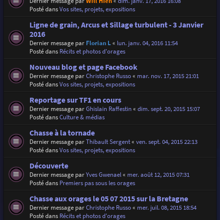
Dernier message par
Will Hien
«
dim. janv. 17, 2016 16:08
Posté dans
Vos sites, projets, expositions
Ligne de grain, Arcus et Sillage turbulent - 3 Janvier
2016
Dernier message par
Florian L
«
lun. janv. 04, 2016 11:54
Posté dans
Récits et photos d'orages
Nouveau blog et page Facebook
Dernier message par
Christophe Russo
«
mar. nov. 17, 2015 21:01
Posté dans
Vos sites, projets, expositions
Reportage sur TF1 en cours
Dernier message par
Ghislain Raffestin
«
dim. sept. 20, 2015 15:07
Posté dans
Culture & médias
Chasse à la tornade
Dernier message par
Thibault Sergent
«
ven. sept. 04, 2015 22:13
Posté dans
Vos sites, projets, expositions
Découverte
Dernier message par
Yves Gwenael
«
mer. août 12, 2015 07:31
Posté dans
Premiers pas sous les orages
Chasse aux orages le 05 07 2015 sur la Bretagne
Dernier message par
Christophe Russo
«
mer. juil. 08, 2015 18:54
Posté dans
Récits et photos d'orages