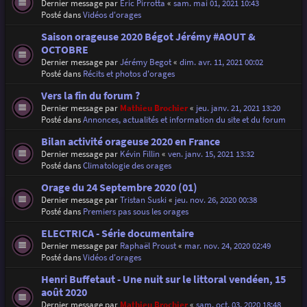
Dernier message par
Eric Pirrotta
«
sam. mai 01, 2021 10:43
Posté dans
Vidéos d'orages
Saison orageuse 2020 Bégot Jérémy #AOUT &
OCTOBRE
Dernier message par
Jérémy Begot
«
dim. avr. 11, 2021 00:02
Posté dans
Récits et photos d'orages
Vers la fin du forum ?
Dernier message par
Mathieu Brochier
«
jeu. janv. 21, 2021 13:20
Posté dans
Annonces, actualités et information du site et du forum
Bilan activité orageuse 2020 en France
Dernier message par
Kévin Fillin
«
ven. janv. 15, 2021 13:32
Posté dans
Climatologie des orages
Orage du 24 Septembre 2020 (01)
Dernier message par
Tristan Suski
«
jeu. nov. 26, 2020 00:38
Posté dans
Premiers pas sous les orages
ELECTRICA - Série documentaire
Dernier message par
Raphaël Proust
«
mar. nov. 24, 2020 02:49
Posté dans
Vidéos d'orages
Henri Buffetaut - Une nuit sur le littoral vendéen, 15
août 2020
Dernier message par
Mathieu Brochier
«
sam. oct. 03, 2020 18:48